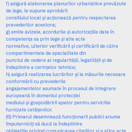
f) asigură elaborarea planurilor urbanistice prevăzute
de lege, le supune aprobării
consiliului local şi acţionează pentru respectarea
prevederilor acestora;
g) emite avizele, acordurile şi autorizaţiile date în
competenţa sa prin lege şi alte acte
normative, ulterior verificării şi certificării de către
compartimentele de specialitate din
punctul de vedere al regularităţii, legalităţii şi de
îndeplinire a cerinţelor tehnice;
h) asigură realizarea lucrărilor şi ia măsurile necesare
conformării cu prevederile
angajamentelor asumate în procesul de integrare
europeană în domeniul protecţiei
mediului şi gospodăririi apelor pentru serviciile
furnizate cetăţenilor.
(6) Primarul desemnează funcţionarii publici anume
împuterniciţi să ducă la îndeplinire
obligaţiile privind comunicarea citaţiilor şi a altor acte