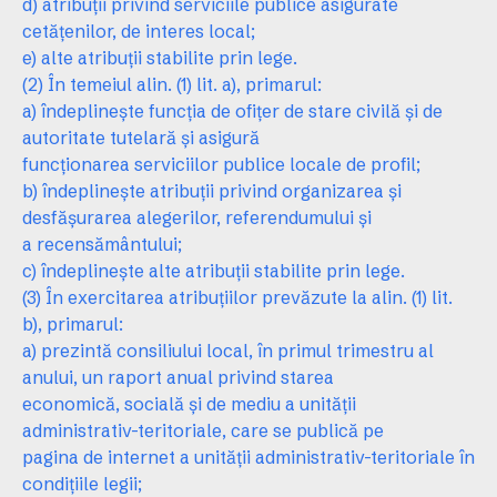
d) atribuţii privind serviciile publice asigurate
cetăţenilor, de interes local;
e) alte atribuţii stabilite prin lege.
(2) În temeiul alin. (1) lit. a), primarul:
a) îndeplineşte funcţia de ofiţer de stare civilă şi de
autoritate tutelară şi asigură
funcţionarea serviciilor publice locale de profil;
b) îndeplineşte atribuţii privind organizarea şi
desfăşurarea alegerilor, referendumului şi
a recensământului;
c) îndeplineşte alte atribuţii stabilite prin lege.
(3) În exercitarea atribuţiilor prevăzute la alin. (1) lit.
b), primarul:
a) prezintă consiliului local, în primul trimestru al
anului, un raport anual privind starea
economică, socială şi de mediu a unităţii
administrativ-teritoriale, care se publică pe
pagina de internet a unităţii administrativ-teritoriale în
condiţiile legii;