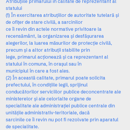
Atribuţiile primarului în calitate de reprezentant al
statului
(1) În exercitarea atribuţiilor de autoritate tutelară şi
de ofiţer de stare civilă, a sarcinilor
ce îi revin din actele normative privitoare la
recensământ, la organizarea şi desfăşurarea
alegerilor, la luarea măsurilor de protecţie civilă,
precum şi a altor atribuţii stabilite prin
lege, primarul acţionează şi ca reprezentant al
statului în comuna, în oraşul sau în
municipiul în care a fost ales.
(2) În această calitate, primarul poate solicita
prefectului, în condiţiile legii, sprijinul
conducătorilor serviciilor publice deconcentrate ale
ministerelor şi ale celorlalte organe de
specialitate ale administraţiei publice centrale din
unităţile administrativ-teritoriale, dacă
sarcinile ce îi revin nu pot fi rezolvate prin aparatul
de specialitate.