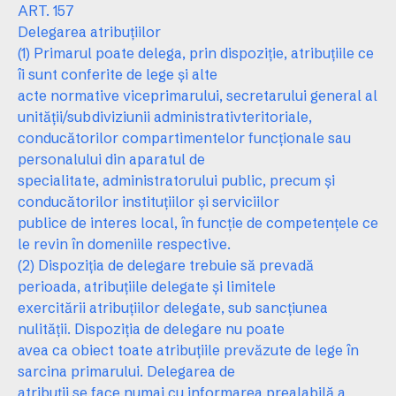
ART. 157
Delegarea atribuţiilor
(1) Primarul poate delega, prin dispoziţie, atribuţiile ce
îi sunt conferite de lege şi alte
acte normative viceprimarului, secretarului general al
unităţii/subdiviziunii administrativteritoriale,
conducătorilor compartimentelor funcţionale sau
personalului din aparatul de
specialitate, administratorului public, precum şi
conducătorilor instituţiilor şi serviciilor
publice de interes local, în funcţie de competenţele ce
le revin în domeniile respective.
(2) Dispoziţia de delegare trebuie să prevadă
perioada, atribuţiile delegate şi limitele
exercitării atribuţiilor delegate, sub sancţiunea
nulităţii. Dispoziţia de delegare nu poate
avea ca obiect toate atribuţiile prevăzute de lege în
sarcina primarului. Delegarea de
atribuţii se face numai cu informarea prealabilă a