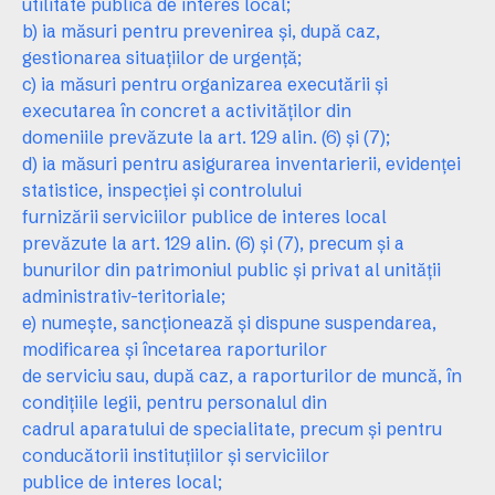
utilitate publică de interes local;
b) ia măsuri pentru prevenirea şi, după caz,
gestionarea situaţiilor de urgenţă;
c) ia măsuri pentru organizarea executării şi
executarea în concret a activităţilor din
domeniile prevăzute la art. 129 alin. (6) şi (7);
d) ia măsuri pentru asigurarea inventarierii, evidenţei
statistice, inspecţiei şi controlului
furnizării serviciilor publice de interes local
prevăzute la art. 129 alin. (6) şi (7), precum şi a
bunurilor din patrimoniul public şi privat al unităţii
administrativ-teritoriale;
e) numeşte, sancţionează şi dispune suspendarea,
modificarea şi încetarea raporturilor
de serviciu sau, după caz, a raporturilor de muncă, în
condiţiile legii, pentru personalul din
cadrul aparatului de specialitate, precum şi pentru
conducătorii instituţiilor şi serviciilor
publice de interes local;