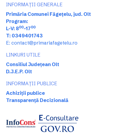
INFORMAȚII GENERALE
Primăria Comunei Făgețelu, jud. Olt
Program:
00
00
L-V: 8
-17
T: 0349401743
E: contact@primariafagetelu.ro
LINKURI UTILE
Consiliul Județean Olt
D.J.E.P. Olt
INFORMAȚII PUBLICE
Achiziții publice
Transparență Decizională