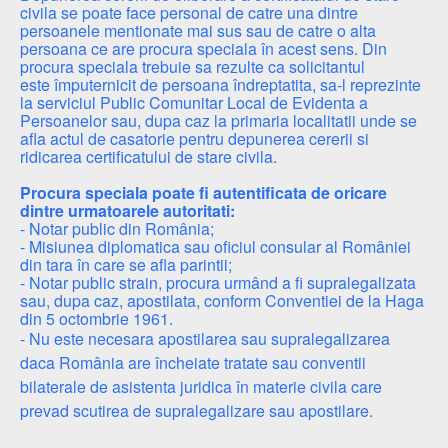
civila se poate face personal de catre una dintre
persoanele mentionate mai sus sau de catre o alta
persoana ce are procura speciala în acest sens. Din
procura speciala trebuie sa rezulte ca solicitantul
este împuternicit de persoana îndreptatita, sa-l reprezinte
la serviciul Public Comunitar Local de Evidenta a
Persoanelor sau, dupa caz la primaria localitatii unde se
afla actul de casatorie pentru depunerea cererii si
ridicarea certificatului de stare civila.
Procura speciala poate fi autentificata de oricare
dintre urmatoarele autoritati:
- Notar public din România;
- Misiunea diplomatica sau oficiul consular al României
din tara în care se afla parintii;
- Notar public strain, procura urmând a fi supralegalizata
sau, dupa caz, apostilata, conform Conventiei de la Haga
din 5 octombrie 1961.
- Nu este necesara apostilarea sau supralegalizarea
daca România are încheiate tratate sau conventii
bilaterale de asistenta juridica în materie civila care
prevad scutirea de supralegalizare sau apostilare.