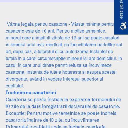
Accesibilitate
Vârsta legala pentru casatorie - Vârsta minima pentru
casatorie este de 18 ani. Pentru motive temeinice,
minorul care a împlinit vârsta de 16 ani se poate casatori
în temeiul unui aviz medical, cu încuviintarea parintilor sai
ori, dupa caz, a tutorelui si cu autorizarea Instantei de
tutela în a carei circumscriptie minorul îsi are domiciliul. În
cazul în care unul dintre parinti refuza sa încuvinteze
casatoria, instanta de tutela hotaraste si asupra acestei
divergente, având în vedere interesul superior al
copilului.
Încheierea casatoriei
Casatoria se poate încheia la expirarea termenului de
10 zile de la data înregistrarii declaratiei de casatorie.
Exceptie: Pentru motive temeinice se poate încheia
casatoria înainte de 10 zile, cu încuviintarea
Primarului localitatii unde se încheie casatoria.