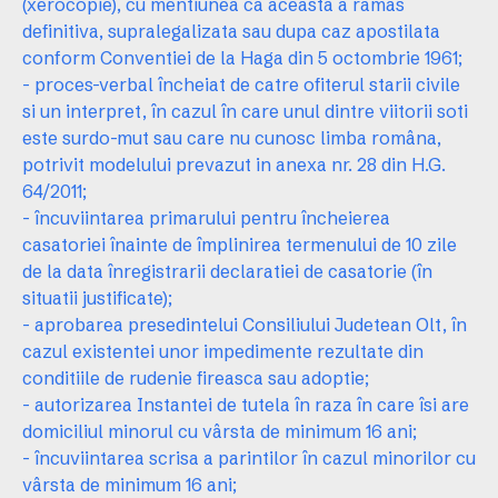
(xerocopie), cu mentiunea ca aceasta a ramas
definitiva, supralegalizata sau dupa caz apostilata
conform Conventiei de la Haga din 5 octombrie 1961;
- proces-verbal încheiat de catre ofiterul starii civile
si un interpret, în cazul în care unul dintre viitorii soti
este surdo-mut sau care nu cunosc limba româna,
potrivit modelului prevazut in anexa nr. 28 din H.G.
64/2011;
- încuviintarea primarului pentru încheierea
casatoriei înainte de împlinirea termenului de 10 zile
de la data înregistrarii declaratiei de casatorie (în
situatii justificate);
- aprobarea presedintelui Consiliului Judetean Olt, în
cazul existentei unor impedimente rezultate din
conditiile de rudenie fireasca sau adoptie;
- autorizarea Instantei de tutela în raza în care îsi are
domiciliul minorul cu vârsta de minimum 16 ani;
- încuviintarea scrisa a parintilor în cazul minorilor cu
vârsta de minimum 16 ani;