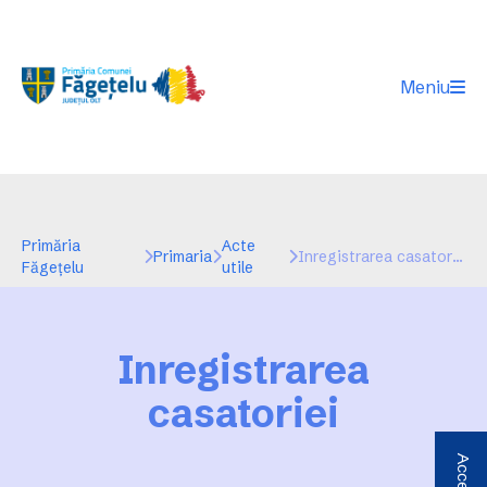
Meniu
Primăria
Acte
Primaria
Inregistrarea casatoriei
Făgeţelu
utile
Inregistrarea
casatoriei