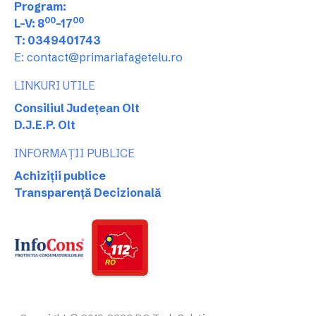
Program:
00
00
L-V: 8
-17
T: 0349401743
E: contact@primariafagetelu.ro
LINKURI UTILE
Consiliul Județean Olt
D.J.E.P. Olt
INFORMAȚII PUBLICE
Achiziții publice
Transparență Decizională