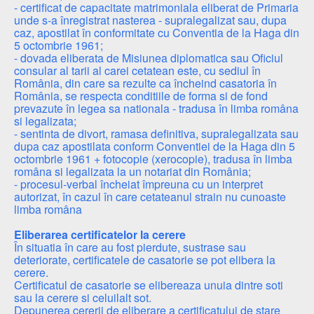
- certificat de capacitate matrimoniala eliberat de Primaria
unde s-a înregistrat nasterea - supralegalizat sau, dupa
caz, apostilat în conformitate cu Conventia de la Haga din
5 octombrie 1961;
- dovada eliberata de Misiunea diplomatica sau Oficiul
consular al tarii al carei cetatean este, cu sediul în
România, din care sa rezulte ca încheind casatoria în
România, se respecta conditiile de forma si de fond
prevazute în legea sa nationala - tradusa în limba româna
si legalizata;
- sentinta de divort, ramasa definitiva, supralegalizata sau
dupa caz apostilata conform Conventiei de la Haga din 5
octombrie 1961 + fotocopie (xerocopie), tradusa în limba
româna si legalizata la un notariat din România;
- procesul-verbal încheiat împreuna cu un interpret
autorizat, în cazul în care cetateanul strain nu cunoaste
limba româna
Eliberarea certificatelor la cerere
În situatia în care au fost pierdute, sustrase sau
deteriorate, certificatele de casatorie se pot elibera la
cerere.
Certificatul de casatorie se elibereaza unuia dintre soti
sau la cerere si celuilalt sot.
Depunerea cererii de eliberare a certificatului de stare