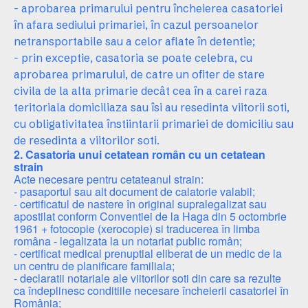
- aprobarea primarului pentru încheierea casatoriei
în afara sediului primariei, în cazul persoanelor
netransportabile sau a celor aflate în detentie;
- prin exceptie, casatoria se poate celebra, cu
aprobarea primarului, de catre un ofiter de stare
civila de la alta primarie decât cea în a carei raza
teritoriala domiciliaza sau îsi au resedinta viitorii soti,
cu obligativitatea înstiintarii primariei de domiciliu sau
de resedinta a viitorilor soti.
2. Casatoria unui cetatean român cu un cetatean
strain
Acte necesare pentru cetateanul strain:
- pasaportul sau alt document de calatorie valabil;
- certificatul de nastere în original supralegalizat sau
apostilat conform Conventiei de la Haga din 5 octombrie
1961 + fotocopie (xerocopie) si traducerea în limba
româna - legalizata la un notariat public român;
- certificat medical prenuptial eliberat de un medic de la
un centru de planificare familiala;
- declaratii notariale ale viitorilor soti din care sa rezulte
ca îndeplinesc conditiile necesare încheierii casatoriei în
România;