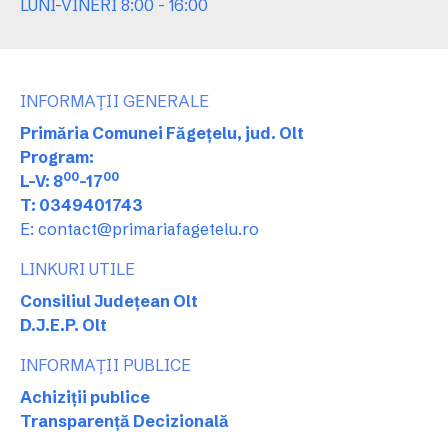
LUNI-VINERI 8:00 - 16:00
INFORMAȚII GENERALE
Primăria Comunei Făgețelu, jud. Olt
Program:
00
00
L-V: 8
-17
T: 0349401743
E: contact@primariafagetelu.ro
LINKURI UTILE
Consiliul Județean Olt
D.J.E.P. Olt
INFORMAȚII PUBLICE
Achiziții publice
Transparență Decizională