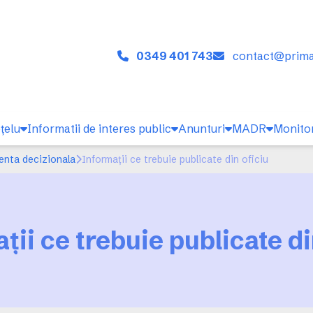
0349 401 743
contact@primar
ţelu
Informatii de interes public
Anunturi
MADR
Monitor
enta decizionala
Informații ce trebuie publicate din oficiu
ții ce trebuie publicate di