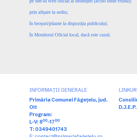
pe site-ul web oficial al instituției (acolo unde există);
prin afișare la sediu;
în broșuri/pliante la dispoziția publicului;
în Monitorul Oficial local, dacă este cazul.
INFORMAȚII GENERALE
LINKUR
Primăria Comunei Făgețelu, jud.
Consili
Olt
D.J.E.P.
Program:
00
00
L-V: 8
-17
T: 0349401743
E: contact@primariafagetelu.ro