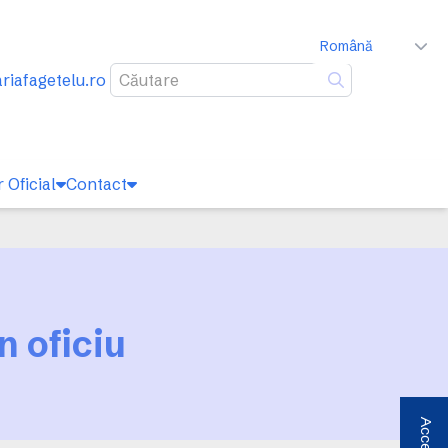
Română
iafagetelu.ro
Caută
 Oficial
Contact
n oficiu