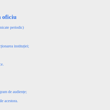
 oficiu
unicate periodic)
ionarea instituției;
ce.
ogram de audiențe;
ile acestora.