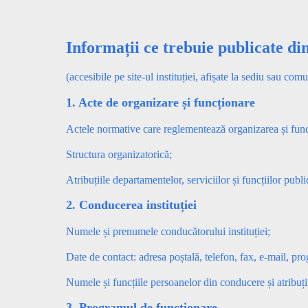
Informații ce trebuie publicate din
(accesibile pe site-ul instituției, afișate la sediu sau com
1. Acte de organizare și funcționare
Actele normative care reglementează organizarea și funcț
Structura organizatorică;
Atribuțiile departamentelor, serviciilor și funcțiilor publi
2. Conducerea instituției
Numele și prenumele conducătorului instituției;
Date de contact: adresa poștală, telefon, fax, e-mail, pr
Numele și funcțiile persoanelor din conducere și atribuți
3. Programul de funcționare