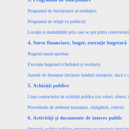
Programul de funcționare al instituției;
Programul de relații cu publicul;
Locația și modalitățile prin care se pot primi cereri/sesiză
4. Surse financiare, buget, execuție bugetară
Bugetul anual aprobat;
Execuția bugetară (cheltuieli și venituri);
Sursele de finanțare (inclusiv fonduri europene, dacă e c
5. Achiziții publice
Lista contractelor de achiziții publice (cu valori, obiect, 
Procedurile de atribuire (anunțuri, câștigători, criterii).
6. Activități și documente de interes public
Strategii, politici publice, programe sau proiecte derulat