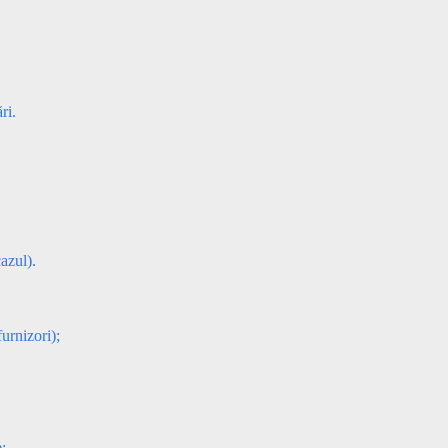
ri.
azul).
furnizori);
e;