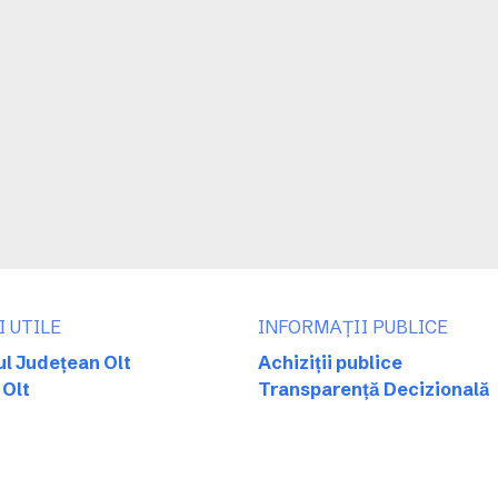
I UTILE
INFORMAȚII PUBLICE
ul Județean Olt
Achiziții publice
 Olt
Transparență Decizională