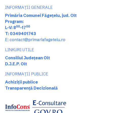
INFORMAȚII GENERALE
Primăria Comunei Făgețelu, jud. Olt
Program:
00
00
L-V: 8
-17
T: 0349401743
E: contact@primariafagetelu.ro
LINKURI UTILE
Consiliul Județean Olt
D.J.E.P. Olt
INFORMAȚII PUBLICE
Achiziții publice
Transparență Decizională