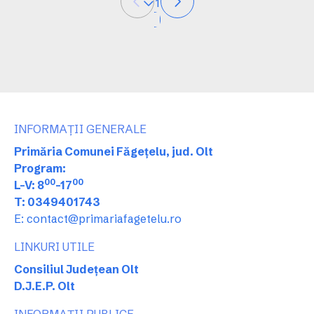
1
INFORMAȚII GENERALE
Primăria Comunei Făgețelu, jud. Olt
Program:
00
00
L-V: 8
-17
T: 0349401743
E: contact@primariafagetelu.ro
LINKURI UTILE
Consiliul Județean Olt
D.J.E.P. Olt